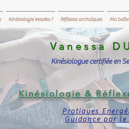
s
Kinésiologie kesako ?
Réflexes archaïques
Ma boîte 
Vanessa D
Kinésiologue certifiée en S
Kinésiologie
&
Réfle
x
Pratiques Energé
Guidance par le