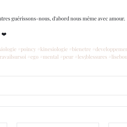
 autres guérissons-nous, d'abord nous même avec amour.
 ❤️
iologie
#poincy
#kinesiologie
#bienetre
#developpemen
ravailsursoi
#ego
#mental
#peur
#les5blessures
#lisebo