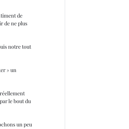
ntiment de 
r de ne plus 
uis notre tout 
er » un 
réellement 
ar le bout du 
ochons un peu 