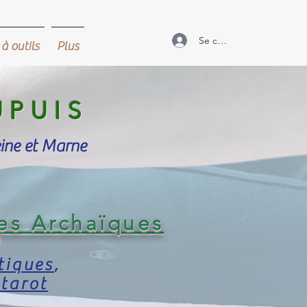
Se connecter
à outils
Plus
UPUIS
eine et Marne
es Archaïques
tiques
,
 tarot