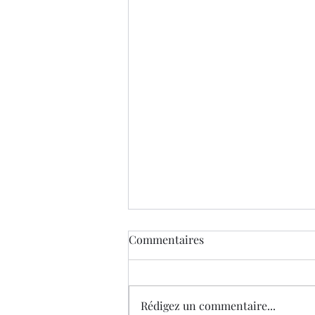
Commentaires
Rédigez un commentaire...
Les liens toxiques