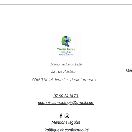
L’art de la manipulation
Mant
l'ac
Entreprise Individuelle
Mem
22 rue Pasteur
77660 Saint Jean Les deux Jumeaux
07 60 24 14 70
vdupuis.kinesiologie@gmail.com
Mentions légales
Politique de confidentialité