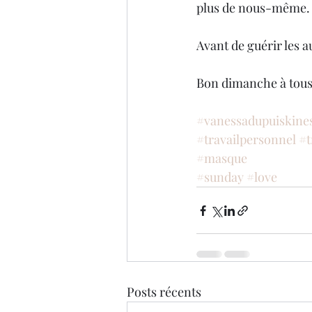
plus de nous-même.
Avant de guérir les
Bon dimanche à tous
#vanessadupuiskines
#travailpersonnel
#t
#masque
#sunday
#love
Posts récents