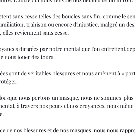
'autre. L'autre qui nous renvoie nos défauts tel un miroir.
ètent sans cesse telles des boucles sans fin, comme le se
umiliation, trahison ou encore d'injustice, malgré un dési
, elles reviennent sans cesse. 
yances dirigées par notre mental que l'on entretient dep
de nous jouer des tours.
ées sont de véritables blessures et nous amènent à « port
otéger.
 lorsque nous portons un masque, nous ne sommes  plus 
tal, à travers nos peurs et nos croyances, nous mène p
e.
ce de nos blessures et de nos masques, nous nous rappr