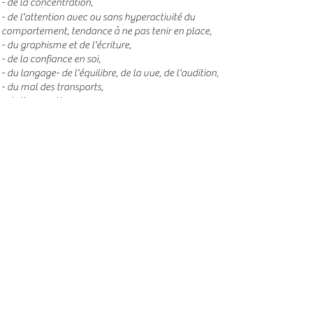
-
de la concentration,​
- de l'attention avec ou sans hyperactivité du
comport
ement, tendance à ne pas tenir en place,
- du graphisme et de l'écriture,
- de la confiance en soi,
- du langage- de l'équilibre, de la vue, de l'audition,
- du mal des transports,
- de l'apprentissage,
- de communication.
Les bi
enfaits des séances d'intégration :
- avoir une meilleure estime de soi,
- développer d'avantage de motivation,
- avoir une plus grande capacité de passer à
l'action,
- améliorer la lecture, l'écriture et la
compréhension,
- aider la concentration, la mémorisation,
- être plus calme, plus heureux,
- devenir plus efficace dans l'organisation de son