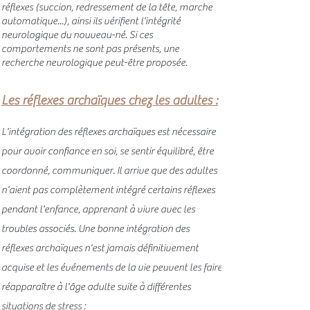
réflexes (succion, redressement de la tête, marche
automatique...), ainsi ils vérifient l'intégrité
neurologique du nouveau-né. Si ces
comportements ne sont pas présents, une
recherche neurologique peut-être proposée.
L
e
s réflexes arch
aïques
chez les
adultes :
L'i
nt
égration des réflexes archaïques est nécessaire
pour avoir confiance en soi, se sentir équilibré, être
coordonné, communiquer. I
l arrive que des adultes
n'aient pas complètement intégré certains réflexes
pendant l'enfance, apprenant à vivre avec les
troubles associés. U
ne bonne intégration des
réflexes archaïques n'est jamais définitivement
acquise et les événements de la vie peuvent les faire
réapparaître à l'âge adulte suite à différentes
situations de stress :