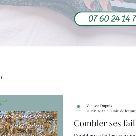
07 60 24 14 
té
Vanessa Dupuis
12 avr. 2022
1 min de lectur
Combler ses fai
Combler ses failles avec amo