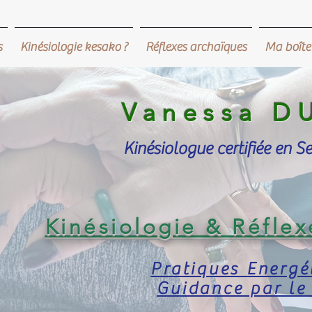
s
Kinésiologie kesako ?
Réflexes archaïques
Ma boîte 
Vanessa D
Kinésiologue certifiée en S
Kinésiologie
&
Réfle
x
Pratiques Energé
Guidance par le