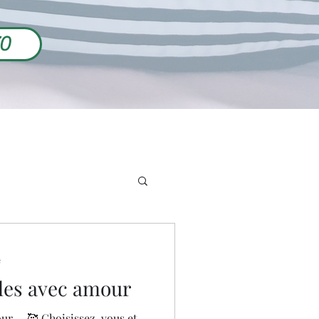
70
e
lles avec amour
ur ... 🥰 Choisissez-vous et