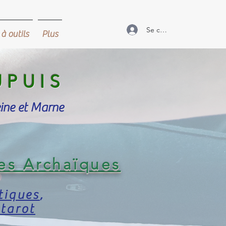
Se connecter
à outils
Plus
UPUIS
eine et Marne
es Archaïques
tiques
,
 tarot