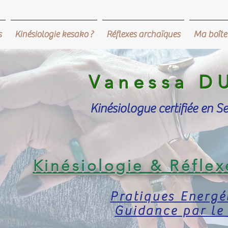
s
Kinésiologie kesako ?
Réflexes archaïques
Ma boîte 
Vanessa D
Kinésiologue certifiée en S
Kinésiologie
&
Réfle
x
Pratiques Energé
Guidance par le