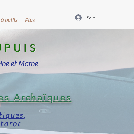
Se connecter
à outils
Plus
UPUIS
eine et Marne
es Archaïques
tiques
,
 tarot