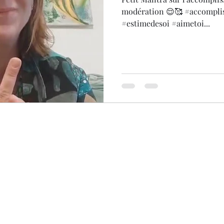
modération 😌🥰 #accompli
#estimedesoi #aimetoi...