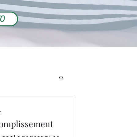
70
e
complissement
issement, à consommer sans