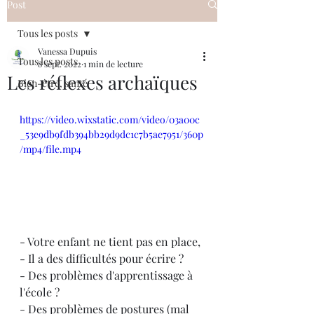
Post
Tous les posts
Vanessa Dupuis
Tous les posts
8 sept. 2022
1 min de lecture
Les réflexes archaïques
Bien-être, santé
https://video.wixstatic.com/video/03a00c
_53e9db9fdb394bb29d9dc1c7b5ae7951/360p
/mp4/file.mp4
- Votre enfant ne tient pas en place,
- Il a des difficultés pour écrire ? 
- Des problèmes d'apprentissage à 
l'école ? 
- Des problèmes de postures (mal 