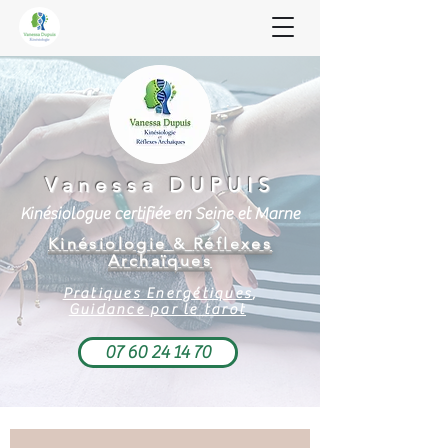
Vanessa DUPUIS
Kinésiologue certifiée en Seine et Marne
Kinésiologie
&
Réfle
xes
Archaïques
Pratiques Energétiques
,
Guidance par le tarot
07 60 24 14 70