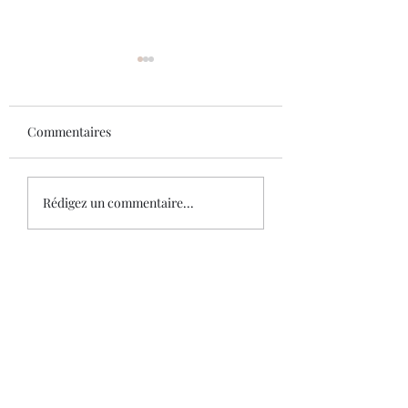
Commentaires
L’art de la manipulation
Mantra sur
Rédigez un commentaire...
l'accomplissemen