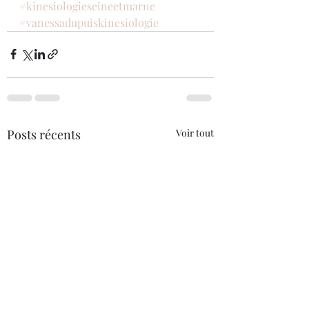
#kinesiologieseineetmarne
#vanessadupuiskinesiologie
Posts récents
Voir tout