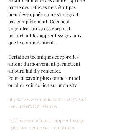
enfants et même des adultes, qu'une 
partie des réflexes ne s’était pas 
bien développée ou ne s’intégrait 
pas complètement. Cela peut 
engendrer un stress corporel, 
perturbant les apprentissages ainsi 
que le comportement.
Certaines techniques corporelles 
autour du mouvement permettent 
aujourd’hui d’y remédier. 
Pour en savoir plus contacter moi 
ou aller voir ce lien sur mon site :
https://www.vdupuis.com/r%C3%A9fl
exesarcha%C3%AFques
#réflexesarchaïques
#apprentissage
#posture
#énurésie
#émotions