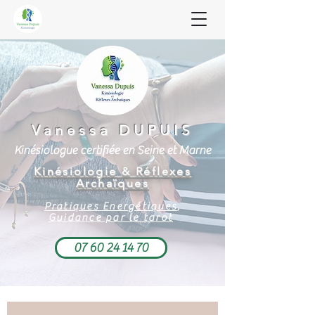
Vanessa DUPUIS
Kinésiologue certifiée en Seine et Marne
Kinésiologie
&
Réfle
xes
Archaïques
Pratiques Energétiques
,
Guidance par le tarot
07 60 24 14 70