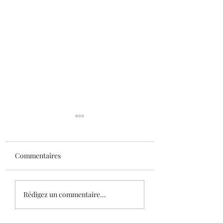
Commentaires
L’art de la manipulation
Mantra sur
Rédigez un commentaire...
l'accomplissemen