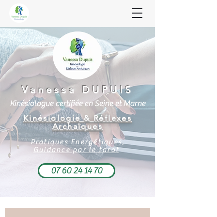
Vanessa DUPUIS
Kinésiologue certifiée en Seine et Marne
Kinésiologie
&
Réfle
xes
Archaïques
Pratiques Energétiques
,
Guidance par le tarot
07 60 24 14 70