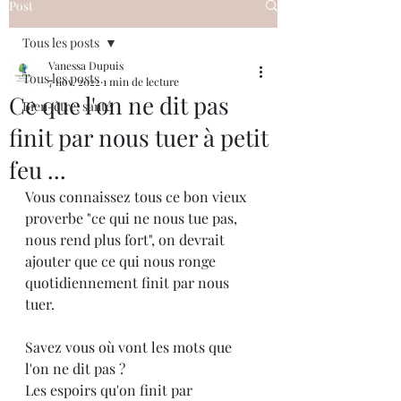
Post
Tous les posts
Vanessa Dupuis
Tous les posts
7 nov. 2022
1 min de lecture
Ce que l'on ne dit pas
Bien-être, santé
finit par nous tuer à petit
feu ...
Vous connaissez tous ce bon vieux 
proverbe "ce qui ne nous tue pas, 
nous rend plus fort", on devrait 
ajouter que ce qui nous ronge  
quotidiennement finit par nous 
tuer.
Savez vous où vont les mots que 
l'on ne dit pas ? 
Les espoirs qu'on finit par 